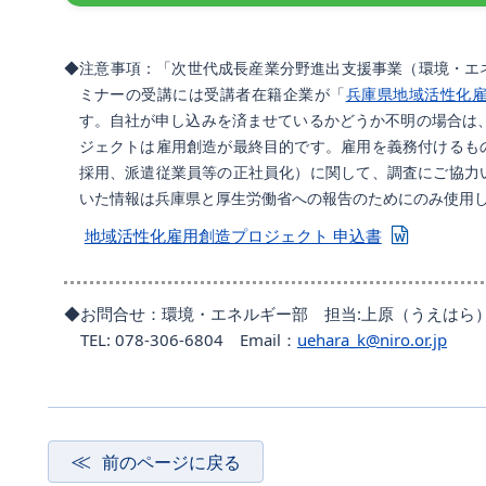
◆注意事項：「次世代成長産業分野進出支援事業（環境・エ
ミナーの受講には受講者在籍企業が「
兵庫県地域活性化
す。自社が申し込みを済ませているかどうか不明の場合は
ジェクトは雇用創造が最終目的です。雇用を義務付けるも
採用、派遣従業員等の正社員化）に関して、調査にご協力
いた情報は兵庫県と厚生労働省への報告のためにのみ使用
地域活性化雇用創造プロジェクト 申込書
◆お問合せ：環境・エネルギー部 担当:上原（うえはら
TEL: 078-306-6804 Email：
uehara_k@niro.or.jp
前のページに戻る